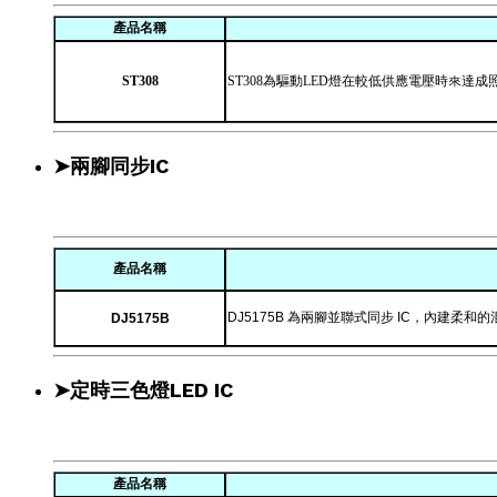
產品名稱
ST308
ST308為驅動LED燈在較低供應電壓時來
➤兩腳同步IC
產品名稱
DJ5175B 為兩腳並聯式同步 IC，內建柔和的
DJ5175B
➤定時三色燈LED IC
產品名稱