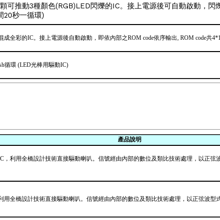
14是一顆可推動3種顏色(RGB)LED閃爍的IC。接上電源後可自動啟
20秒一循環)
ED混成全彩的IC。接上電源後自動啟動，即依內部之ROM code依序輸出, ROM code共4
sh循環 (LED光棒用驅動IC)
產品說明
雙音音樂IC，利用全橋設計技術直接驅動喇叭。信號經由內部的數位及類比技術處理，以
樂IC，利用全橋設計技術直接驅動喇叭。信號經由內部的數位及類比技術處理，以正弦波型