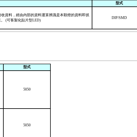
型式
101 同時接收資料，經由內部的資料運算辨識是本顆燈的資料即抓
DIP/SMD
。 (可客製化貼片型LED)
型式
5050
5050