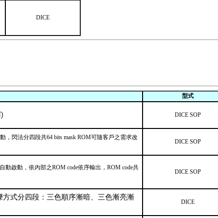
DICE
型式
)
DICE SOP
閃法分四段共64 bits mask ROM可隨客戶之需求改
DICE SOP
動啟動，依內部之ROM code依序輸出，ROM code共
DICE SOP
動，閃爍方式分四段：三色順序漸暗、三色漸亮漸
DICE