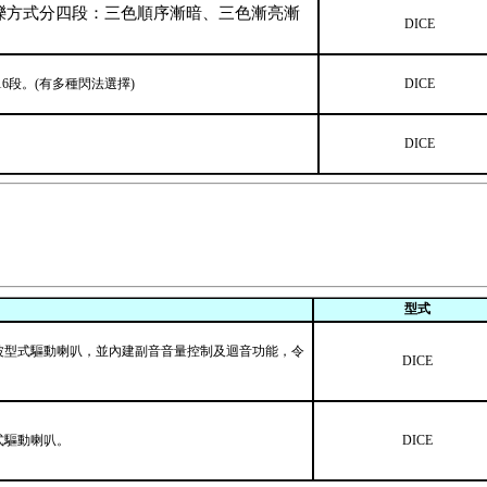
動，閃爍方式分四段：三色順序漸暗、三色漸亮漸
DICE
*16段。(有多種閃法選擇)
DICE
DICE
型式
正弦波型式驅動喇叭，並內建副音音量控制及迴音功能，令
DICE
式驅動喇叭。
DICE