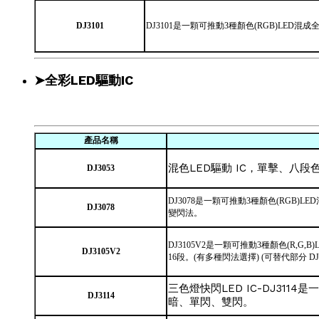
DJ3101
DJ3101是一顆可推動3種顏色(RGB)LE
➤全彩LED驅動IC
產品名稱
混色LED驅動 IC，單擊、八段
DJ3053
DJ3078是一顆可推動3種顏色(RGB)
DJ3078
變閃法。
DJ3105V2是一顆可推動3種顏色(R,G
DJ3105V2
16段。(有多種閃法選擇) (可替代部分 DJ3
三色燈快閃LED IC-DJ31
DJ3114
暗、單閃、雙閃。