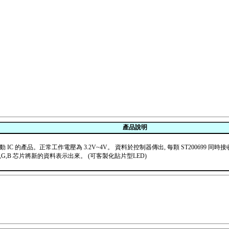
產品說明
 結合載波驅動 IC 的產品。正常工作電壓為 3.2V~4V。 資料於控制器傳出, 每顆 ST20
,B 芯片將新的資料表示出來。 (可客製化貼片型LED)