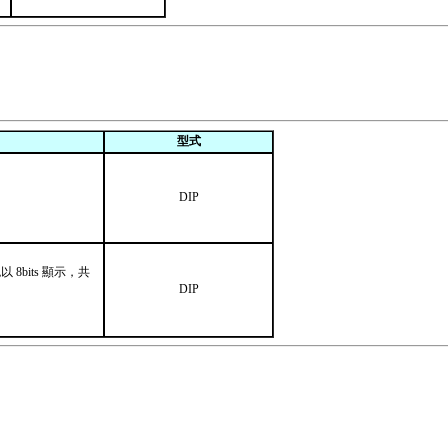
型式
DIP
8bits 顯示，共
DIP