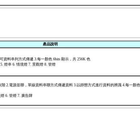
產品說明
C 可資料串列方式傳遞 3.每一顏色 6bits 顯示，共 256K 色
5. 燈串 6. 情境燈 7. 景觀燈 8. 管燈
灰階 2.電源並聯，單線資料串聯方式傳遞資料 3.以靜態方式進行資料的辨識 4.每一顏色以 
觀燈 6. 管燈 7. 廣告牌