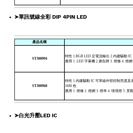
➤單訊號線全彩 DIP 4PIN LED
產品名稱
特性 1.RGB LED 定電流輸出 2.內建驅動 I
ST300994
應用 1. LED 字幕機 2.廣告牌 3. 燈條 4. 燈網 
特性 1.內建驅動 IC 可單線外部控制亮度及
ST300968
16M 色
應用 1. 燈條 2. 燈網 3. 燈串 4. 情境燈 5. 景
➤白光升壓LED IC