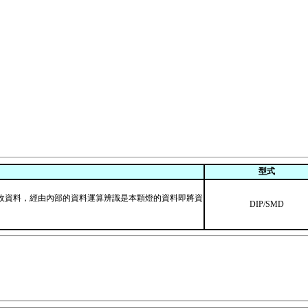
型式
0699 同時接收資料，經由內部的資料運算辨識是本顆燈的資料即將資
DIP/SMD