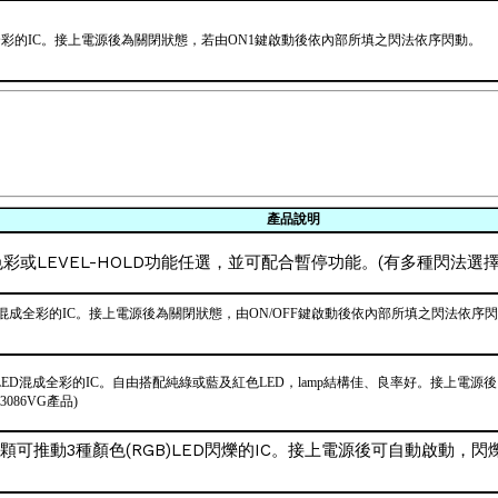
D混成全彩的IC。接上電源後為關閉狀態，若由ON1鍵啟動後依內部所填之閃法依序閃動。
產品說明
色彩或LEVEL-HOLD功能任選，並可配合暫停功能。(有多種閃法選擇
LED混成全彩的IC。接上電源後為關閉狀態，由ON/OFF鍵啟動後依內部所填之閃法依序閃動，
,B)LED混成全彩的IC。自由搭配純綠或藍及紅色LED，lamp結構佳、良率好。接上電源後自
086VG產品)
14是一顆可推動3種顏色(RGB)LED閃爍的IC。接上電源後可自動啟