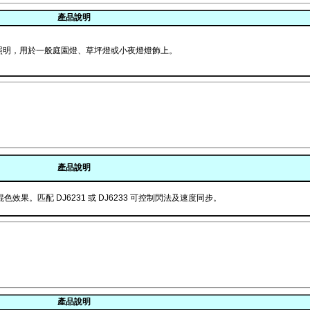
產品說明
達成照明，用於一般庭園燈、草坪燈或小夜燈燈飾上。
產品說明
混色效果。匹配 DJ6231 或 DJ6233 可控制閃法及速度同步。
產品說明