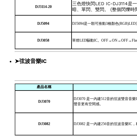
三色燈快閃LED IC-DJ31
DJ3114-20
暗、單閃、雙閃。 (整個閃爍時間
DJ5094
DJ5094是一顆可推動3種顏色(RGB)L
DJ3058
單燈LED驅動IC。OFF→ON→OFF→Fla
➤弦波音樂IC
產品名稱
DJ3070 是一內建512音的弦波
DJ3070
聲音更有空間感。
DJ3082
DJ3082 是一內建256音的弦波音