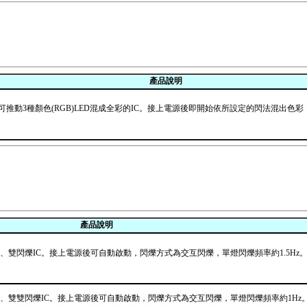
產品說明
環境可推動3種顏色(RGB)LED混成全彩的IC。接上電源後即開始依所設定的閃法混出色彩，
產品說明
LED單、雙閃爍IC。接上電源後可自動啟動，閃爍方式為交互閃爍，單燈閃爍頻率約1.5Hz。
)LED單、雙雙閃爍IC。接上電源後可自動啟動，閃爍方式為交互閃爍，單燈閃爍頻率約1Hz