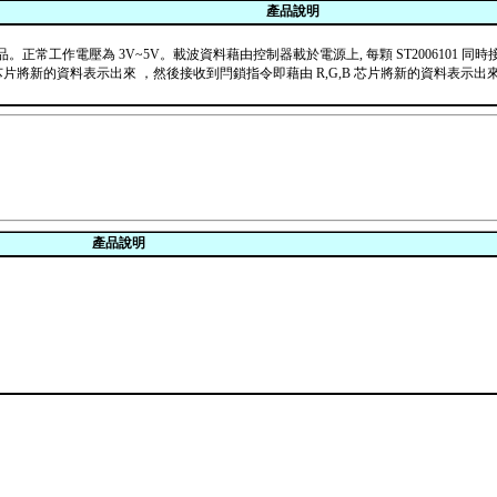
產品說明
IC 的產品。正常工作電壓為 3V~5V。載波資料藉由控制器載於電源上, 每顆 ST2006
B 芯片將新的資料表示出來 ，然後接收到閂鎖指令即藉由 R,G,B 芯片將新的資料表示出來
產品說明